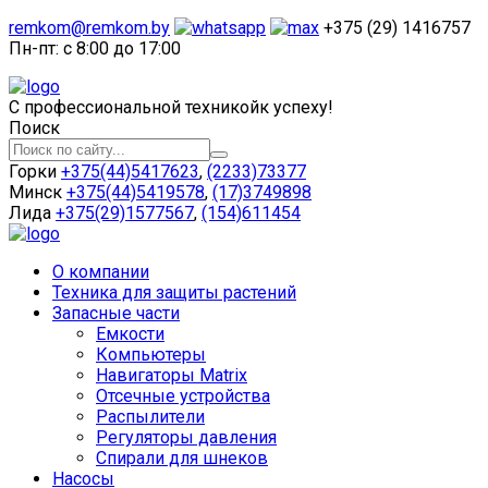
remkom@remkom.by
+375 (29) 1416757
Пн-пт: с 8:00 до 17:00
С профессиональной техникой
к успеху!
Поиск
Горки
+375(44)5417623
,
(2233)73377
Минск
+375(44)5419578
,
(17)3749898
Лида
+375(29)1577567
,
(154)611454
О компании
Техника для защиты растений
Запасные части
Емкости
Компьютеры
Навигаторы Matrix
Отсечные устройства
Распылители
Регуляторы давления
Спирали для шнеков
Насосы