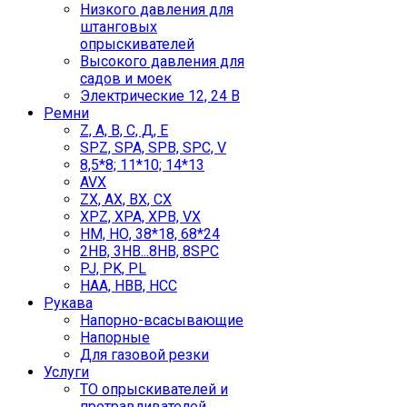
Низкого давления для
штанговых
опрыскивателей
Высокого давления для
садов и моек
Электрические 12, 24 В
Ремни
Z, А, В, С, Д, Е
SPZ, SPA, SPB, SPC, V
8,5*8; 11*10; 14*13
AVX
ZX, AX, BX, CX
XPZ, XPA, XPB, VX
НМ, НО, 38*18, 68*24
2НВ, 3НВ...8НВ, 8SPC
PJ, PK, PL
НАА, НВВ, НСС
Рукава
Напорно-всасывающие
Напорные
Для газовой резки
Услуги
ТО опрыскивателей и
протравливателей