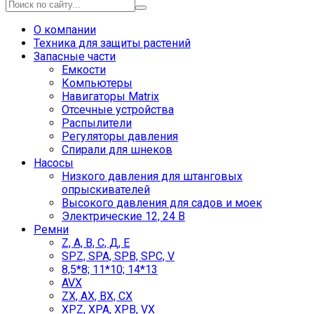
О компании
Техника для защиты растений
Запасные части
Емкости
Компьютеры
Навигаторы Matrix
Отсечные устройства
Распылители
Регуляторы давления
Спирали для шнеков
Насосы
Низкого давления для штанговых
опрыскивателей
Высокого давления для садов и моек
Электрические 12, 24 В
Ремни
Z, А, В, С, Д, Е
SPZ, SPA, SPB, SPC, V
8,5*8; 11*10; 14*13
AVX
ZX, AX, BX, CX
XPZ, XPA, XPB, VX